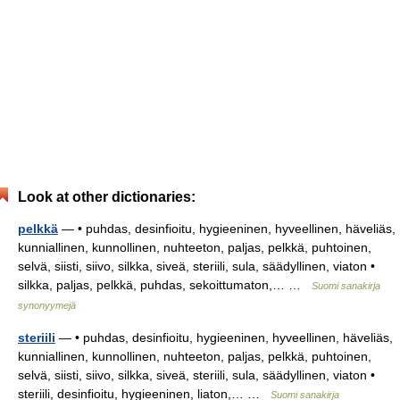
Look at other dictionaries:
pelkkä
— • puhdas, desinfioitu, hygieeninen, hyveellinen, häveliäs,
kunniallinen, kunnollinen, nuhteeton, paljas, pelkkä, puhtoinen,
selvä, siisti, siivo, silkka, siveä, steriili, sula, säädyllinen, viaton •
silkka, paljas, pelkkä, puhdas, sekoittumaton,… …
Suomi sanakirja
synonyymejä
steriili
— • puhdas, desinfioitu, hygieeninen, hyveellinen, häveliäs,
kunniallinen, kunnollinen, nuhteeton, paljas, pelkkä, puhtoinen,
selvä, siisti, siivo, silkka, siveä, steriili, sula, säädyllinen, viaton •
steriili, desinfioitu, hygieeninen, liaton,… …
Suomi sanakirja