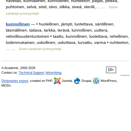
häveliäs, kunniallinen, kunnollinen, nuhteeton, paljas, pelkkä,
puhtoinen, selvä, siisti, siivo, silkka, siveä, steriili,… …
Suomi
sanakirja synonyymejä
kunnollinen
— • huolellinen, jämpti, luotettava, säntillinen,
täsmällinen, taitava, tarkka, terävä, tunnollinen, uuttera,
velvollisuudentuntoinen • taattu, kunnollinen, luotettava, rehellinen,
todenmukainen, uskollinen, uskottava, turvattu, varma • nuhteeton,
… …
Suomi sanakirja synonyymejä
© Academic, 2000-2026
18+
Contact us:
Technical Support
,
Advertising
Dictionaries export
, created on PHP,
Joomla,
Drupal,
WordPress,
MODx.