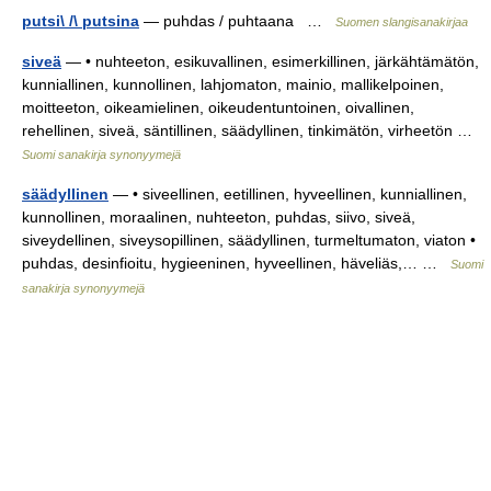
putsi\ /\ putsina
— puhdas / puhtaana …
Suomen slangisanakirjaa
siveä
— • nuhteeton, esikuvallinen, esimerkillinen, järkähtämätön,
kunniallinen, kunnollinen, lahjomaton, mainio, mallikelpoinen,
moitteeton, oikeamielinen, oikeudentuntoinen, oivallinen,
rehellinen, siveä, säntillinen, säädyllinen, tinkimätön, virheetön …
Suomi sanakirja synonyymejä
säädyllinen
— • siveellinen, eetillinen, hyveellinen, kunniallinen,
kunnollinen, moraalinen, nuhteeton, puhdas, siivo, siveä,
siveydellinen, siveysopillinen, säädyllinen, turmeltumaton, viaton •
puhdas, desinfioitu, hygieeninen, hyveellinen, häveliäs,… …
Suomi
sanakirja synonyymejä