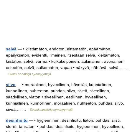
selvä
— • kiistämätön, ehdoton, eittämätön, epäämätön,
epäilyksetön, evidentti, ilmeinen, itsestään selvä, kieltämätön,
kiistaton, selvä, varma • kulkukelpoinen, aukinainen, avonainen,
esteetön, selvä, sulkematon, vapaa • näkyvä, nähtävä, selvä,… …
Suomi sanakirja synonyymejä
siivo
— • moraalinen, hyveellinen, häveliäs, kunniallinen,
kunnollinen, nuhteeton, puhdas, siivo, siveä, siveellinen,
säädyllinen, viaton • siveellinen, eetillinen, hyveellinen,
kunniallinen, kunnollinen, moraalinen, nuhteeton, puhdas, siivo,
siveä,… …
Suomi sanakirja synonyymejä
desinfioitu
— • hygieeninen, desinfioitu, liaton, puhdas, siisti,
steriili, tahraton, • puhdas, desinfioitu, hygieeninen, hyveellinen,