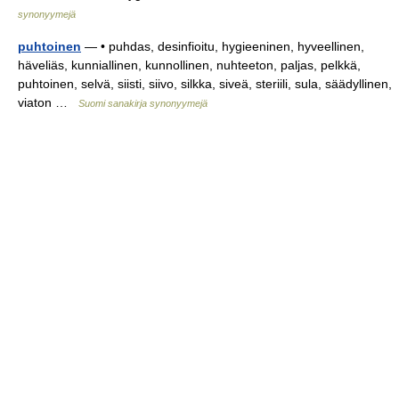
synonyymejä
puhtoinen
— • puhdas, desinfioitu, hygieeninen, hyveellinen,
häveliäs, kunniallinen, kunnollinen, nuhteeton, paljas, pelkkä,
puhtoinen, selvä, siisti, siivo, silkka, siveä, steriili, sula, säädyllinen,
viaton …
Suomi sanakirja synonyymejä