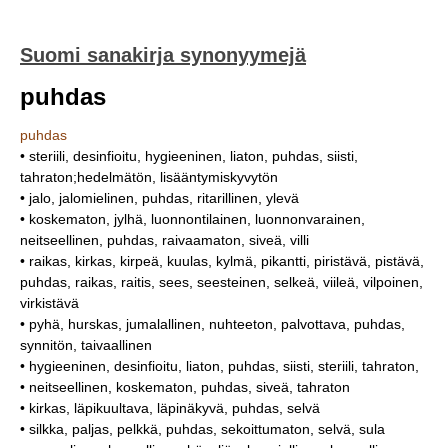
Suomi sanakirja synonyymejä
puhdas
puhdas
• steriili, desinfioitu, hygieeninen, liaton, puhdas, siisti,
tahraton;hedelmätön, lisääntymiskyvytön
• jalo, jalomielinen, puhdas, ritarillinen, ylevä
• koskematon, jylhä, luonnontilainen, luonnonvarainen,
neitseellinen, puhdas, raivaamaton, siveä, villi
• raikas, kirkas, kirpeä, kuulas, kylmä, pikantti, piristävä, pistävä,
puhdas, raikas, raitis, sees, seesteinen, selkeä, viileä, vilpoinen,
virkistävä
• pyhä, hurskas, jumalallinen, nuhteeton, palvottava, puhdas,
synnitön, taivaallinen
• hygieeninen, desinfioitu, liaton, puhdas, siisti, steriili, tahraton,
• neitseellinen, koskematon, puhdas, siveä, tahraton
• kirkas, läpikuultava, läpinäkyvä, puhdas, selvä
• silkka, paljas, pelkkä, puhdas, sekoittumaton, selvä, sula