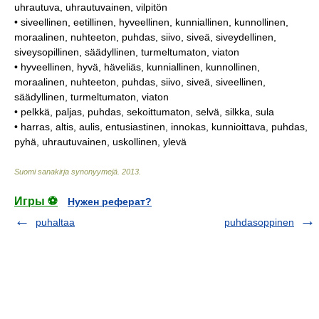
uhrautuva, uhrautuvainen, vilpitön
• siveellinen, eetillinen, hyveellinen, kunniallinen, kunnollinen,
moraalinen, nuhteeton, puhdas, siivo, siveä, siveydellinen,
siveysopillinen, säädyllinen, turmeltumaton, viaton
• hyveellinen, hyvä, häveliäs, kunniallinen, kunnollinen,
moraalinen, nuhteeton, puhdas, siivo, siveä, siveellinen,
säädyllinen, turmeltumaton, viaton
• pelkkä, paljas, puhdas, sekoittumaton, selvä, silkka, sula
• harras, altis, aulis, entusiastinen, innokas, kunnioittava, puhdas,
pyhä, uhrautuvainen, uskollinen, ylevä
Suomi sanakirja synonyymejä
.
2013
.
Игры ⚽
Нужен реферат?
puhaltaa
puhdasoppinen