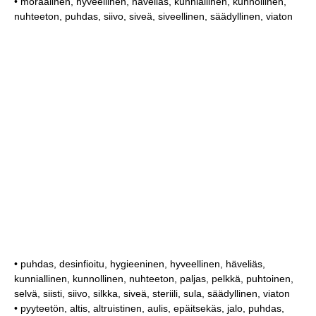
• moraalinen, hyveellinen, häveliäs, kunniallinen, kunnollinen,
nuhteeton, puhdas, siivo, siveä, siveellinen, säädyllinen, viaton
• puhdas, desinfioitu, hygieeninen, hyveellinen, häveliäs,
kunniallinen, kunnollinen, nuhteeton, paljas, pelkkä, puhtoinen,
selvä, siisti, siivo, silkka, siveä, steriili, sula, säädyllinen, viaton
• pyyteetön, altis, altruistinen, aulis, epäitsekäs, jalo, puhdas,